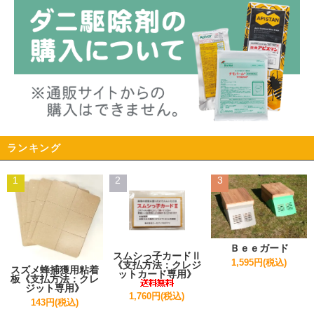
ランキング
1
2
3
Ｂｅｅガード
スムシっ子カードⅡ
1,595円(税込)
《支払方法：クレジ
スズメ蜂捕獲用粘着
ットカード専用》
板《支払方法：クレ
ジット専用》
1,760円(税込)
143円(税込)