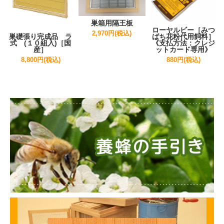
巣箱用隔王板
ローヤルビー［みつ
2,970円(税込)
ばち花粉代用飼料］
巣礎張り完成品 ラ
《支払方法：クレジ
式 (１０組入)［国
ットカード専用》
産］
880円(税込)
8,800円(税込)