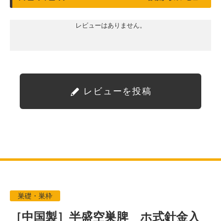
レビューはありません。
レビューを投稿
巣礎・巣枠
［中国製］半盛空巣脾 ホ式針金入