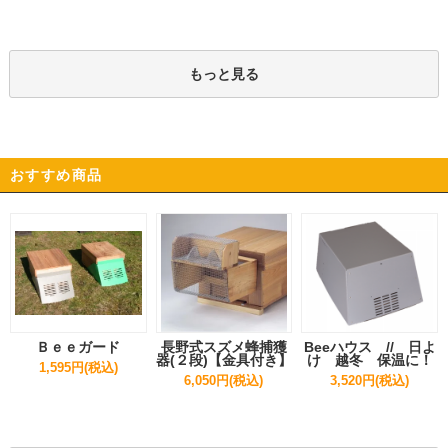
もっと見る
おすすめ商品
Ｂｅｅガード
長野式スズメ蜂捕獲
Beeハウス // 日よ
器(２段)【金具付き】
け 越冬 保温に！
1,595円(税込)
6,050円(税込)
3,520円(税込)