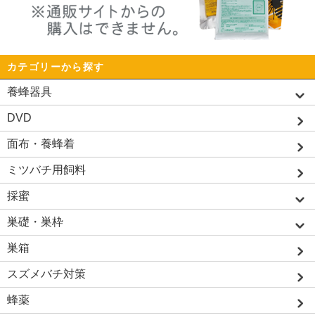
カテゴリーから探す
養蜂器具
DVD
面布・養蜂着
ミツバチ用飼料
採蜜
巣礎・巣枠
巣箱
スズメバチ対策
蜂薬