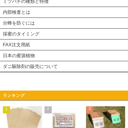
ミツバチの種類と特徴
内部検査とは
分蜂を防ぐには
採蜜のタイミング
FAX注文用紙
日本の蜜源植物
ダニ駆除剤の販売について
ランキング
1
2
3