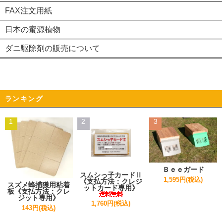
FAX注文用紙
日本の蜜源植物
ダニ駆除剤の販売について
ランキング
1
2
3
Ｂｅｅガード
スムシっ子カードⅡ
1,595円(税込)
《支払方法：クレジ
スズメ蜂捕獲用粘着
ットカード専用》
板《支払方法：クレ
ジット専用》
1,760円(税込)
143円(税込)