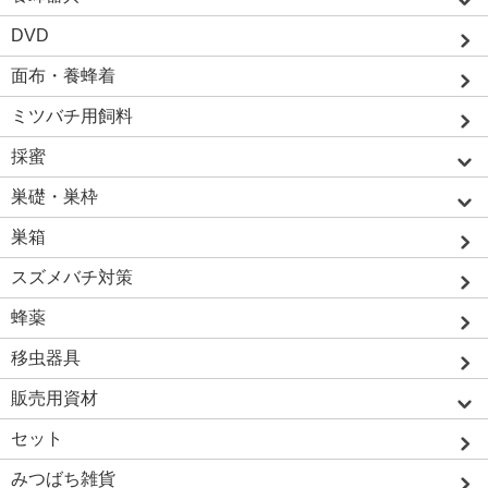
DVD
面布・養蜂着
ミツバチ用飼料
採蜜
巣礎・巣枠
巣箱
スズメバチ対策
蜂薬
移虫器具
販売用資材
セット
みつばち雑貨