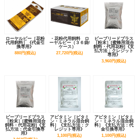
ローヤルビー［花粉
・花粉代用飼料 ロ
ビーブリードプラス
代用飼料］《代金引
ーヤルビー（３６袋/
［粉末］[蜜蜂用混合
換専用》
ケース）
飼料・代用花粉]《支
払方法：クレジット
880円(税込)
27,720円(税込)
専用》
3,960円(税込)
ビーブリードプラス
アピタミン［ビタミ
アピタミン［ビタミ
［粉末］[蜜蜂用混合
ン・ミネラル混合飼
ン・ミネラル混合飼
飼料・代用花粉]《支
料］《支払方法：ク
料］《支払方法：代
払方法：代金引換専
レジット専用》
金引換専用》
用》
1,100円(税込)
1,100円(税込)