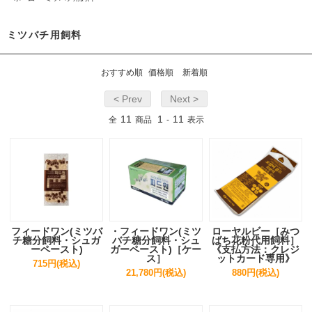
ミツバチ用飼料
おすすめ順
価格順
新着順
< Prev
Next >
11
1
11
全
商品
-
表示
フィードワン(ミツバ
・フィードワン(ミツ
ローヤルビー［みつ
チ糖分飼料・シュガ
バチ糖分飼料・シュ
ばち花粉代用飼料］
ーペースト)
ガーペースト)［ケー
《支払方法：クレジ
ス］
ットカード専用》
715円(税込)
21,780円(税込)
880円(税込)