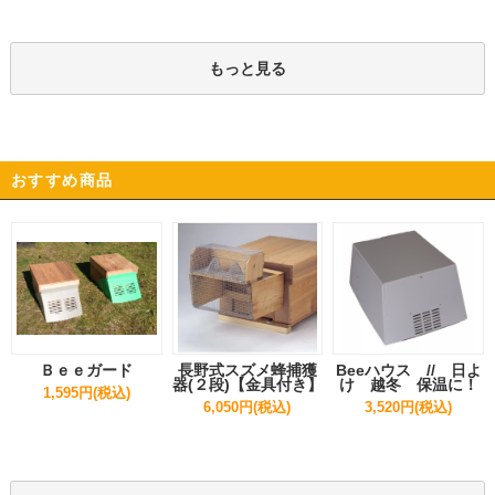
もっと見る
おすすめ商品
Ｂｅｅガード
長野式スズメ蜂捕獲
Beeハウス // 日よ
器(２段)【金具付き】
け 越冬 保温に！
1,595円(税込)
6,050円(税込)
3,520円(税込)