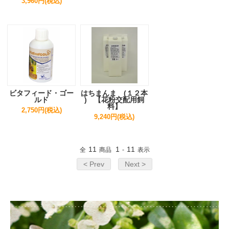
3,960円(税込)
ビタフィード・ゴー
はちまんま (１２本
ルド
) 【花粉交配用飼
料】
2,750円(税込)
9,240円(税込)
11
1
11
全
商品
-
表示
< Prev
Next >