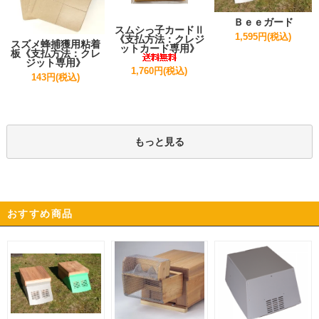
Ｂｅｅガード
スムシっ子カードⅡ
1,595円(税込)
《支払方法：クレジ
スズメ蜂捕獲用粘着
ットカード専用》
板《支払方法：クレ
ジット専用》
1,760円(税込)
143円(税込)
もっと見る
おすすめ商品