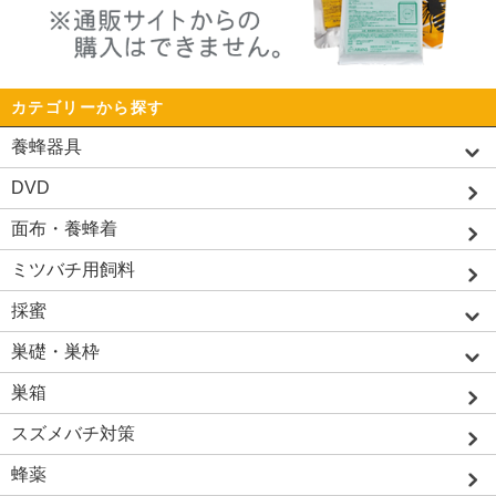
カテゴリーから探す
養蜂器具
DVD
面布・養蜂着
ミツバチ用飼料
採蜜
巣礎・巣枠
巣箱
スズメバチ対策
蜂薬