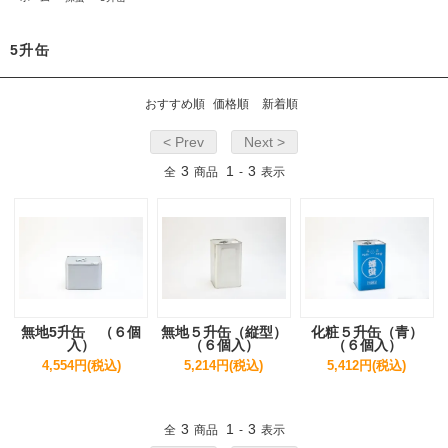
5升缶
おすすめ順
価格順
新着順
< Prev
Next >
3
1
3
全
商品
-
表示
無地5升缶 （６個
無地５升缶（縦型）
化粧５升缶（青）
入）
（６個入）
（６個入）
4,554円(税込)
5,214円(税込)
5,412円(税込)
3
1
3
全
商品
-
表示