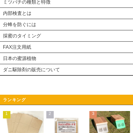
ミツバチの種類と特徴
内部検査とは
分蜂を防ぐには
採蜜のタイミング
FAX注文用紙
日本の蜜源植物
ダニ駆除剤の販売について
ランキング
1
2
3