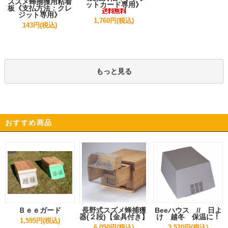
スズメ蜂捕獲用粘着
ットカード専用》
板《支払方法：クレ
ジット専用》
1,760円(税込)
143円(税込)
もっと見る
おすすめ商品
Ｂｅｅガード
長野式スズメ蜂捕獲
Beeハウス // 日よ
器(２段)【金具付き】
け 越冬 保温に！
1,595円(税込)
6,050円(税込)
3,520円(税込)