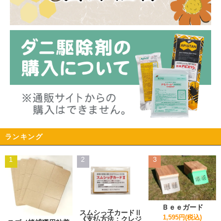
ランキング
1
2
3
Ｂｅｅガード
スムシっ子カードⅡ
1,595円(税込)
《支払方法：クレジ