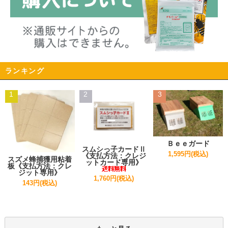
ランキング
1
2
3
Ｂｅｅガード
スムシっ子カードⅡ
1,595円(税込)
《支払方法：クレジ
スズメ蜂捕獲用粘着
ットカード専用》
板《支払方法：クレ
ジット専用》
1,760円(税込)
143円(税込)