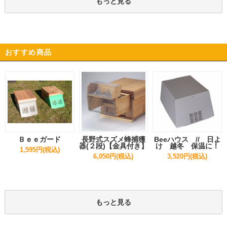
もっと見る
おすすめ商品
Ｂｅｅガード
長野式スズメ蜂捕獲
Beeハウス // 日よ
器(２段)【金具付き】
け 越冬 保温に！
1,595円(税込)
6,050円(税込)
3,520円(税込)
もっと見る