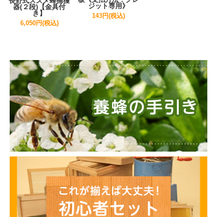
長野式スズメ蜂捕獲
ジット専用》
器(２段)【金具付
き】
143円(税込)
6,050円(税込)