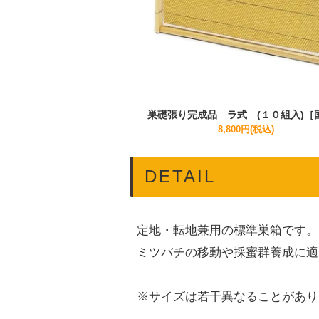
巣礎張り完成品 ラ式 (１０組入)［
8,800円(税込)
DETAIL
定地・転地兼用の標準巣箱です。
ミツバチの移動や採蜜群養成に適
※サイズは若干異なることがあり