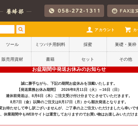
アカウント
カ
ツール
ミツバチ用飼料
採蜜
巣礎・巣枠
販売用資材
書籍
セット
その他
お盆期間中発送お休みのお知らせ
誠に勝手ながら、下記の期間お盆休みを頂戴いたします。
【発送業務お休み期間】 2026年8月11日（火）～16日（日）
連休前発送は、8月6日（木）ご注文受け付け分までとさせていただきます。
8月7日（金）以降のご注文は8月17日（月）から順次発送となります。
変お待たせして申し訳ございませんが、ご了承の上ご注文いただけましたら幸いで
、休業期間中もWEBサイトは運営しておりますのでお買い物はお楽しみいただけ