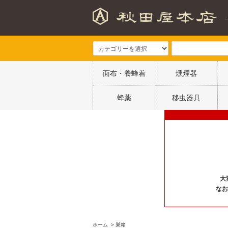
面布・養蜂着
燻煙器
蜂薬
移虫器具
大
なお
ホーム
>
巣箱