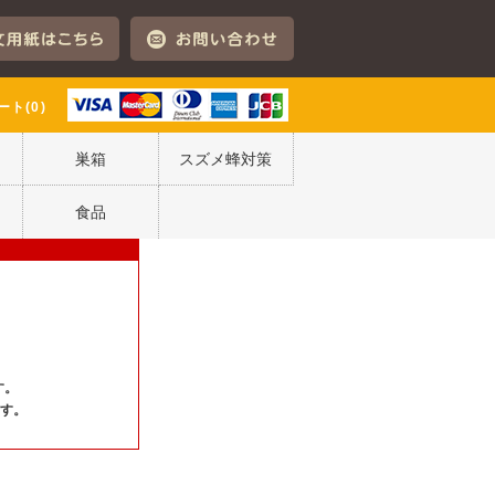
ート(0)
巣箱
スズメ蜂対策
食品
す。
ます。