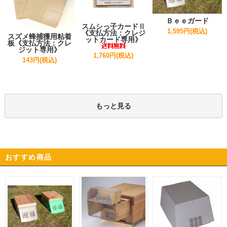
Ｂｅｅガード
スムシっ子カードⅡ
1,595円(税込)
《支払方法：クレジ
スズメ蜂捕獲用粘着
ットカード専用》
板《支払方法：クレ
ジット専用》
1,760円(税込)
143円(税込)
もっと見る
おすすめ商品