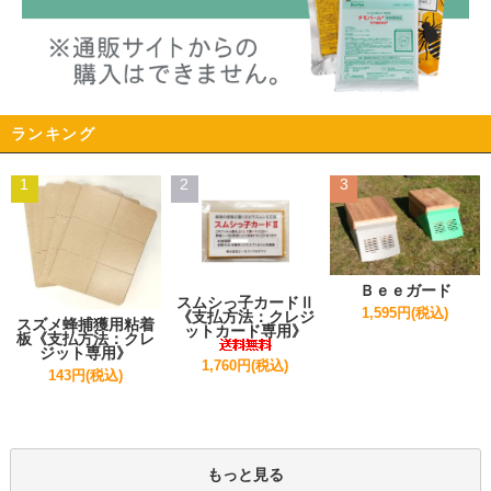
ランキング
1
2
3
Ｂｅｅガード
スムシっ子カードⅡ
1,595円(税込)
《支払方法：クレジ
スズメ蜂捕獲用粘着
ットカード専用》
板《支払方法：クレ
ジット専用》
1,760円(税込)
143円(税込)
もっと見る