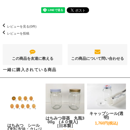
レビューを見る(0件)
レビューを投稿
この商品を友達に教える
この商品について問い合わせる
一緒に購入されている商品
キャップシール(透
明)
はちみつ容器 丸瓶3
00g (４０個入)
1,760円(税込)
はちみつ シール
［日本製］
《支払方法：クレジ