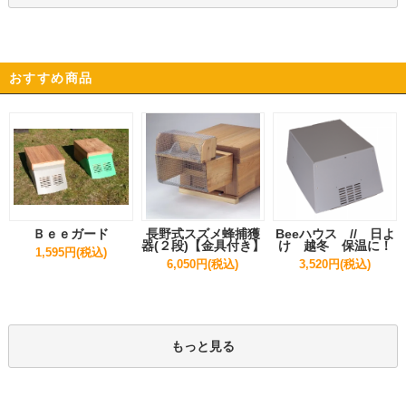
おすすめ商品
Ｂｅｅガード
長野式スズメ蜂捕獲
Beeハウス // 日よ
器(２段)【金具付き】
け 越冬 保温に！
1,595円(税込)
6,050円(税込)
3,520円(税込)
もっと見る