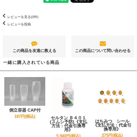
レビューを見る(0件)
レビューを投稿
この商品を友達に教える
この商品について問い合わせる
一緒に購入されている商品
倒立容器 CAP付
187円(税込)
セルタン Ｂ４０１
はちみつ シール
(スムシ予防)《支払
《支払方法：代金引
方法：代金引換専
換専用》
用》
275円(税込)
5,940円(税込)