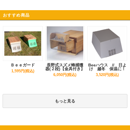
おすすめ商品
Ｂｅｅガード
長野式スズメ蜂捕獲
Beeハウス // 日よ
器(２段)【金具付き】
け 越冬 保温に！
1,595円(税込)
6,050円(税込)
3,520円(税込)
もっと見る