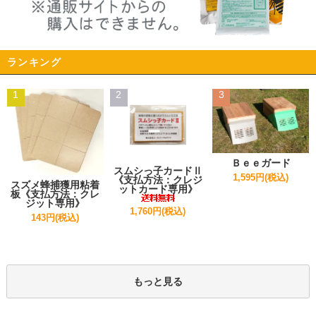
ランキング
1
2
3
Ｂｅｅガード
スムシっ子カードⅡ
1,595円(税込)
《支払方法：クレジ
スズメ蜂捕獲用粘着
ットカード専用》
板《支払方法：クレ
ジット専用》
1,760円(税込)
143円(税込)
もっと見る